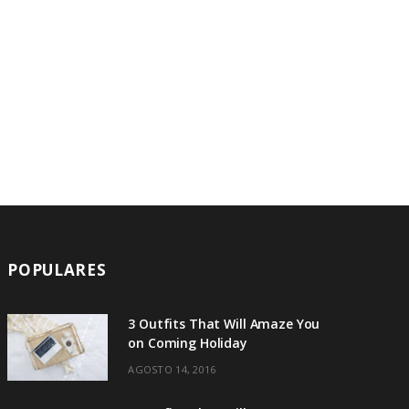
A
R
T
POPULARES
3 Outfits That Will Amaze You
on Coming Holiday
AGOSTO 14, 2016