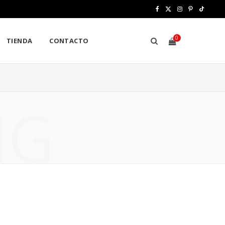
F
X
I
P
T
a
(
n
i
i
0
TIENDA
CONTACTO
c
T
s
n
k
e
w
t
t
T
b
i
a
e
o
S
NG
o
t
g
r
k
o
t
r
e
H
k
e
a
s
r
m
t
)
O
P