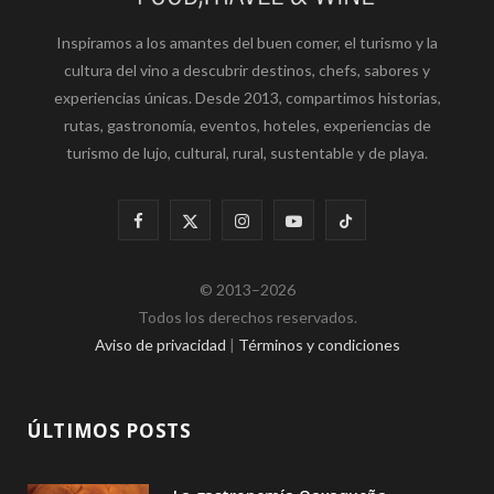
Inspiramos a los amantes del buen comer, el turismo y la
cultura del vino a descubrir destinos, chefs, sabores y
experiencias únicas. Desde 2013, compartimos historias,
rutas, gastronomía, eventos, hoteles, experiencias de
turismo de lujo, cultural, rural, sustentable y de playa.
F
X
I
Y
T
a
(
n
o
i
© 2013–2026
c
T
s
u
k
Todos los derechos reservados.
e
w
t
T
T
Aviso de privacidad
|
Términos y condiciones
b
i
a
u
o
o
t
g
b
k
ÚLTIMOS POSTS
o
t
r
e