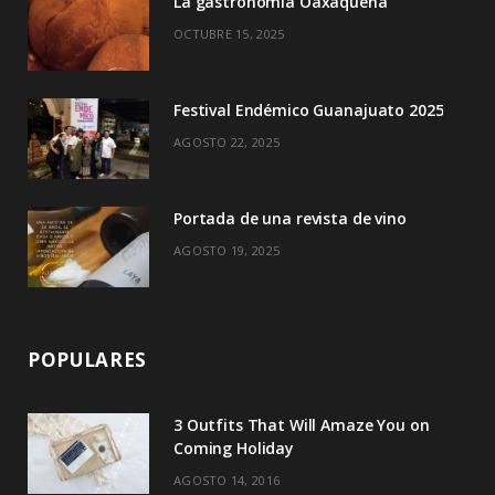
La gastronomía Oaxaqueña
k
e
a
OCTUBRE 15, 2025
r
m
)
Festival Endémico Guanajuato 2025
AGOSTO 22, 2025
Portada de una revista de vino
AGOSTO 19, 2025
POPULARES
3 Outfits That Will Amaze You on
Coming Holiday
AGOSTO 14, 2016