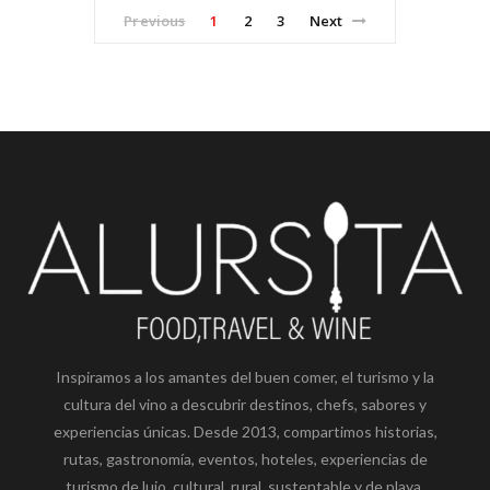
Previous
1
2
3
Next
Inspiramos a los amantes del buen comer, el turismo y la
cultura del vino a descubrir destinos, chefs, sabores y
experiencias únicas. Desde 2013, compartimos historias,
rutas, gastronomía, eventos, hoteles, experiencias de
turismo de lujo, cultural, rural, sustentable y de playa.