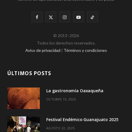
F
X
I
Y
T
a
(
n
o
i
© 2013–2026
c
T
s
u
k
Todos los derechos reservados.
e
w
t
T
T
Aviso de privacidad
|
Términos y condiciones
b
i
a
u
o
o
t
g
b
k
ÚLTIMOS POSTS
o
t
r
e
La gastronomía Oaxaqueña
k
e
a
OCTUBRE 15, 2025
r
m
)
Festival Endémico Guanajuato 2025
AGOSTO 22, 2025