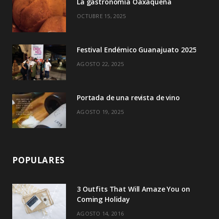
La gastronomía Oaxaqueña
k
e
a
OCTUBRE 15, 2025
r
m
)
Festival Endémico Guanajuato 2025
AGOSTO 22, 2025
Portada de una revista de vino
AGOSTO 19, 2025
POPULARES
3 Outfits That Will Amaze You on
Coming Holiday
AGOSTO 14, 2016