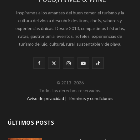
Inspiramos a los amantes del buen comer, el turismo y la
cultura del vino a descubrir destinos, chefs, sabores y
experiencias únicas. Desde 2013, compartimos historias,
rutas, gastronomía, eventos, hoteles, experiencias de
turismo de lujo, cultural, rural, sustentable y de playa.
F
X
I
Y
T
a
(
n
o
i
© 2013–2026
c
T
s
u
k
Todos los derechos reservados.
e
w
t
T
T
Aviso de privacidad
|
Términos y condiciones
b
i
a
u
o
o
t
g
b
k
ÚLTIMOS POSTS
o
t
r
e