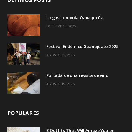
ÚLTIMOS POSTS
o
t
r
e
La gastronomía Oaxaqueña
k
e
a
OCTUBRE 15, 2025
r
m
)
Festival Endémico Guanajuato 2025
AGOSTO 22, 2025
Portada de una revista de vino
AGOSTO 19, 2025
POPULARES
3 Outfits That Will Amaze You on