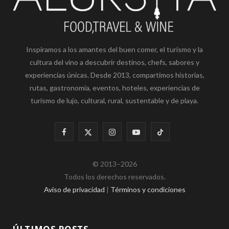
Inspiramos a los amantes del buen comer, el turismo y la
cultura del vino a descubrir destinos, chefs, sabores y
experiencias únicas. Desde 2013, compartimos historias,
rutas, gastronomía, eventos, hoteles, experiencias de
turismo de lujo, cultural, rural, sustentable y de playa.
F
X
I
Y
T
a
(
n
o
i
© 2013–2026
c
T
s
u
k
Todos los derechos reservados.
e
w
t
T
T
Aviso de privacidad
|
Términos y condiciones
b
i
a
u
o
o
t
g
b
k