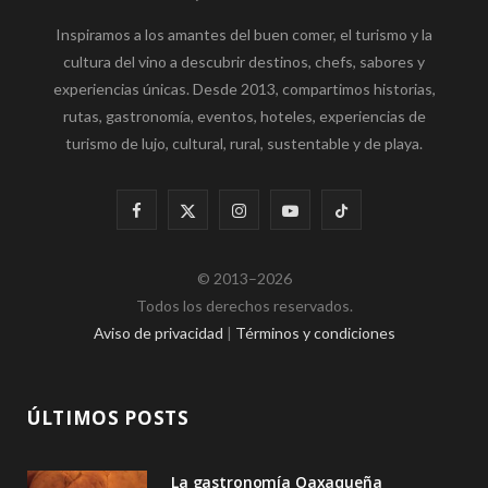
Inspiramos a los amantes del buen comer, el turismo y la
cultura del vino a descubrir destinos, chefs, sabores y
experiencias únicas. Desde 2013, compartimos historias,
rutas, gastronomía, eventos, hoteles, experiencias de
turismo de lujo, cultural, rural, sustentable y de playa.
F
X
I
Y
T
a
(
n
o
i
© 2013–2026
c
T
s
u
k
Todos los derechos reservados.
e
w
t
T
T
Aviso de privacidad
|
Términos y condiciones
b
i
a
u
o
o
t
g
b
k
ÚLTIMOS POSTS
o
t
r
e
La gastronomía Oaxaqueña