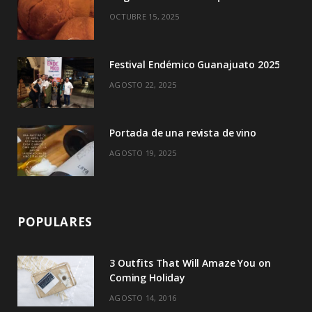
k
e
a
OCTUBRE 15, 2025
r
m
)
Festival Endémico Guanajuato 2025
AGOSTO 22, 2025
Portada de una revista de vino
AGOSTO 19, 2025
POPULARES
3 Outfits That Will Amaze You on
Coming Holiday
AGOSTO 14, 2016