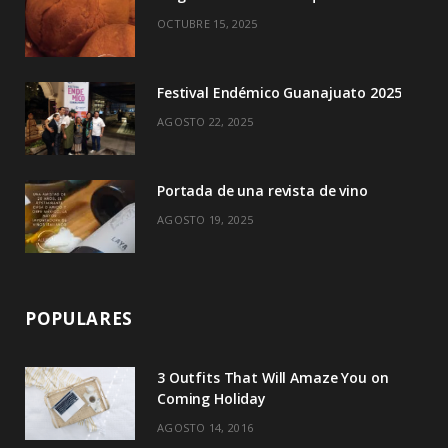
k
e
a
OCTUBRE 15, 2025
r
m
)
Festival Endémico Guanajuato 2025
AGOSTO 22, 2025
Portada de una revista de vino
AGOSTO 19, 2025
POPULARES
3 Outfits That Will Amaze You on
Coming Holiday
AGOSTO 14, 2016