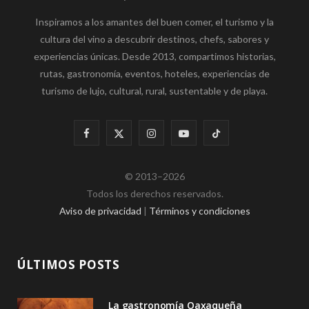
Inspiramos a los amantes del buen comer, el turismo y la
cultura del vino a descubrir destinos, chefs, sabores y
experiencias únicas. Desde 2013, compartimos historias,
rutas, gastronomía, eventos, hoteles, experiencias de
turismo de lujo, cultural, rural, sustentable y de playa.
F
X
I
Y
T
a
(
n
o
i
© 2013–2026
c
T
s
u
k
Todos los derechos reservados.
e
w
t
T
T
Aviso de privacidad
|
Términos y condiciones
b
i
a
u
o
o
t
g
b
k
ÚLTIMOS POSTS
o
t
r
e
La gastronomía Oaxaqueña