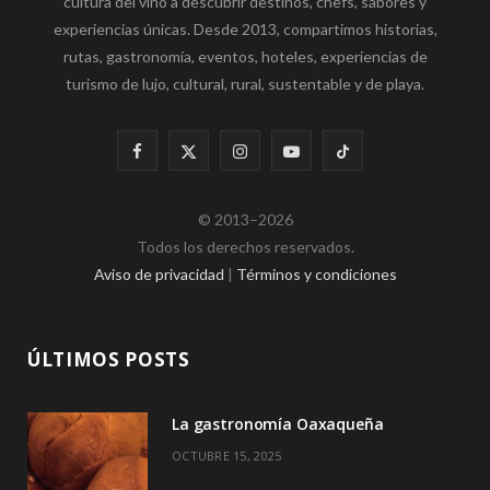
cultura del vino a descubrir destinos, chefs, sabores y
experiencias únicas. Desde 2013, compartimos historias,
rutas, gastronomía, eventos, hoteles, experiencias de
turismo de lujo, cultural, rural, sustentable y de playa.
F
X
I
Y
T
a
(
n
o
i
© 2013–2026
c
T
s
u
k
Todos los derechos reservados.
e
w
t
T
T
Aviso de privacidad
|
Términos y condiciones
b
i
a
u
o
o
t
g
b
k
ÚLTIMOS POSTS
o
t
r
e
La gastronomía Oaxaqueña
k
e
a
OCTUBRE 15, 2025
r
m