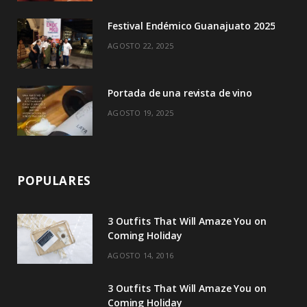
)
Festival Endémico Guanajuato 2025
AGOSTO 22, 2025
Portada de una revista de vino
AGOSTO 19, 2025
POPULARES
3 Outfits That Will Amaze You on
Coming Holiday
AGOSTO 14, 2016
3 Outfits That Will Amaze You on
Coming Holiday