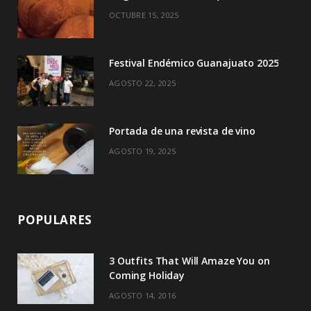
k
e
a
OCTUBRE 15, 2025
r
m
)
Festival Endémico Guanajuato 2025
AGOSTO 22, 2025
Portada de una revista de vino
AGOSTO 19, 2025
POPULARES
3 Outfits That Will Amaze You on
Coming Holiday
AGOSTO 14, 2016