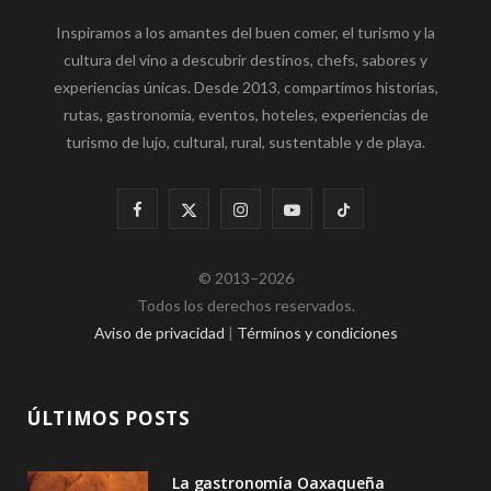
Inspiramos a los amantes del buen comer, el turismo y la
cultura del vino a descubrir destinos, chefs, sabores y
experiencias únicas. Desde 2013, compartimos historias,
rutas, gastronomía, eventos, hoteles, experiencias de
turismo de lujo, cultural, rural, sustentable y de playa.
F
X
I
Y
T
a
(
n
o
i
© 2013–2026
c
T
s
u
k
Todos los derechos reservados.
e
w
t
T
T
Aviso de privacidad
|
Términos y condiciones
b
i
a
u
o
o
t
g
b
k
ÚLTIMOS POSTS
o
t
r
e
La gastronomía Oaxaqueña