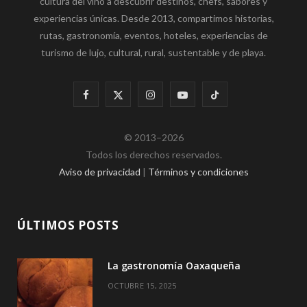
cultura del vino a descubrir destinos, chefs, sabores y
experiencias únicas. Desde 2013, compartimos historias,
rutas, gastronomía, eventos, hoteles, experiencias de
turismo de lujo, cultural, rural, sustentable y de playa.
F
X
I
Y
T
a
(
n
o
i
© 2013–2026
c
T
s
u
k
Todos los derechos reservados.
e
w
t
T
T
Aviso de privacidad
|
Términos y condiciones
b
i
a
u
o
o
t
g
b
k
ÚLTIMOS POSTS
o
t
r
e
La gastronomía Oaxaqueña
k
e
a
OCTUBRE 15, 2025
r
m