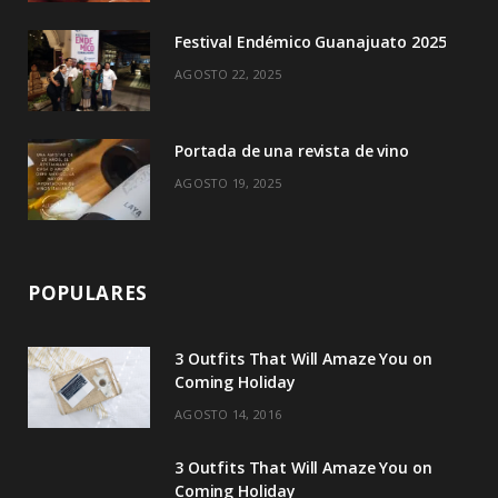
)
Festival Endémico Guanajuato 2025
AGOSTO 22, 2025
Portada de una revista de vino
AGOSTO 19, 2025
POPULARES
3 Outfits That Will Amaze You on
Coming Holiday
AGOSTO 14, 2016
3 Outfits That Will Amaze You on
Coming Holiday