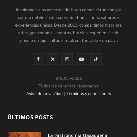
Inspiramos a los amantes del buen comer, el turismo y la
cultura del vino a descubrir destinos, chefs, sabores y
experiencias únicas. Desde 2013, compartimos historias,
rutas, gastronomía, eventos, hoteles, experiencias de
turismo de lujo, cultural, rural, sustentable y de playa.
F
X
I
Y
T
a
(
n
o
i
© 2013–2026
c
T
s
u
k
Todos los derechos reservados.
e
w
t
T
T
Aviso de privacidad
|
Términos y condiciones
b
i
a
u
o
o
t
g
b
k
ÚLTIMOS POSTS
o
t
r
e
La gastronomía Oaxaqueña