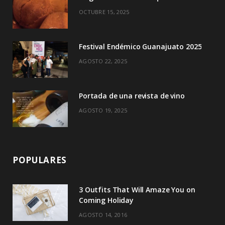
k
e
a
OCTUBRE 15, 2025
r
m
)
Festival Endémico Guanajuato 2025
AGOSTO 22, 2025
Portada de una revista de vino
AGOSTO 19, 2025
POPULARES
3 Outfits That Will Amaze You on
Coming Holiday
AGOSTO 14, 2016