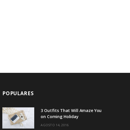
A
R
T
POPULARES
3 Outfits That Will Amaze You
on Coming Holiday
AGOSTO 14, 2016