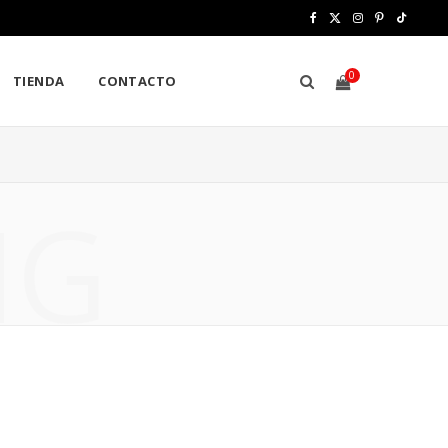
F
X
I
P
T
a
(
n
i
i
0
TIENDA
CONTACTO
c
T
s
n
k
e
w
t
t
T
b
i
a
e
o
S
NG
o
t
g
r
k
o
t
r
e
H
k
e
a
s
r
m
t
)
O
P