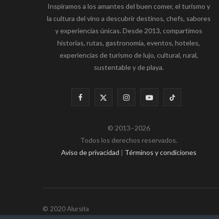
Inspiramos a los amantes del buen comer, el turismo y
la cultura del vino a descubrir destinos, chefs, sabores
y experiencias únicas. Desde 2013, compartimos
historias, rutas, gastronomía, eventos, hoteles,
experiencias de turismo de lujo, cultural, rural,
sustentable y de playa.
F
X
I
Y
T
a
(
n
o
i
© 2013–2026
c
T
s
u
k
Todos los derechos reservados.
e
w
t
T
T
Aviso de privacidad
|
Términos y condiciones
b
i
a
u
o
o
t
g
b
k
o
t
r
e
© 2020 Alursita