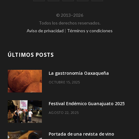
a
(
n
o
i
© 2013–2026
c
T
s
u
k
Todos los derechos reservados.
e
w
t
T
T
Aviso de privacidad
|
Términos y condiciones
b
i
a
u
o
o
t
g
b
k
ÚLTIMOS POSTS
o
t
r
e
La gastronomía Oaxaqueña
k
e
a
OCTUBRE 15, 2025
r
m
)
Festival Endémico Guanajuato 2025
AGOSTO 22, 2025
Portada de una revista de vino