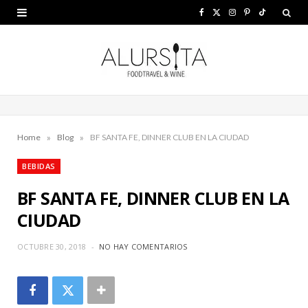
F
X
I
P
T
a
(
n
i
i
c
T
s
n
k
e
w
t
t
T
b
i
a
e
o
»
»
o
t
g
r
k
Home
Blog
BF SANTA FE, DINNER CLUB EN LA CIUDAD
o
t
r
e
BEBIDAS
k
e
a
s
BF SANTA FE, DINNER CLUB EN LA
r
m
t
CIUDAD
)
OCTUBRE 30, 2018
NO HAY COMENTARIOS