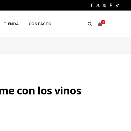
F
X
I
P
T
a
(
n
i
i
0
TIENDA
CONTACTO
c
T
s
n
k
e
w
t
t
T
b
i
a
e
o
S
o
t
g
r
k
o
t
r
e
H
k
e
a
s
me con los vinos
r
m
t
)
O
P