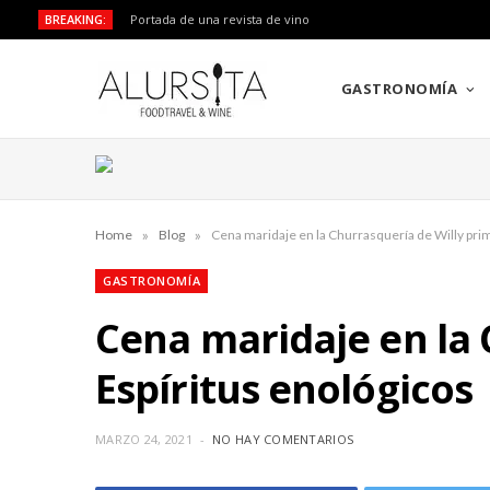
BREAKING:
Portada de una revista de vino
GASTRONOMÍA
»
»
Home
Blog
Cena maridaje en la Churrasquería de Willy prim
GASTRONOMÍA
Cena maridaje en la 
Espíritus enológicos
MARZO 24, 2021
NO HAY COMENTARIOS