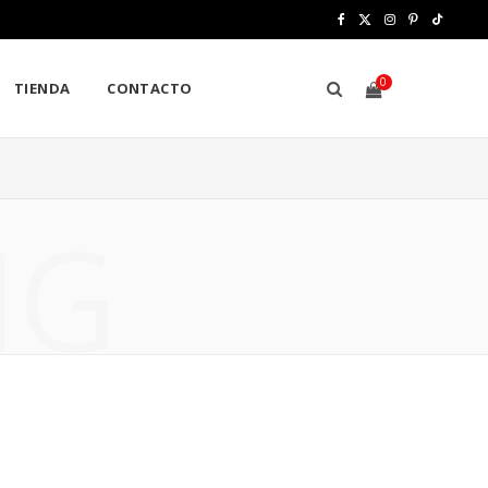
F
X
I
P
T
a
(
n
i
i
0
TIENDA
CONTACTO
c
T
s
n
k
e
w
t
t
T
b
i
a
e
o
S
NG
o
t
g
r
k
o
t
r
e
H
k
e
a
s
r
m
t
)
O
P