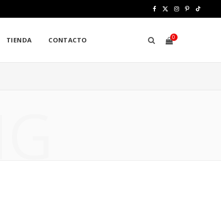
F
X
I
P
T
a
(
n
i
i
0
TIENDA
CONTACTO
c
T
s
n
k
e
w
t
t
T
b
i
a
e
o
S
NG
o
t
g
r
k
o
t
r
e
H
k
e
a
s
r
m
t
)
O
P