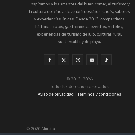
Inspiramos a los amantes del buen comer, el turismo y
la cultura del vino a descubrir destinos, chefs, sabores
y experiencias únicas. Desde 2013, compartimos
historias, rutas, gastronomía, eventos, hoteles,
experiencias de turismo de lujo, cultural, rural,
sustentable y de playa.
F
X
I
Y
T
a
(
n
o
i
© 2013–2026
c
T
s
u
k
Todos los derechos reservados.
e
w
t
T
T
Aviso de privacidad
|
Términos y condiciones
b
i
a
u
o
o
t
g
b
k
o
t
r
e
© 2020 Alursita