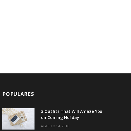
A
R
T
POPULARES
3 Outfits That Will Amaze You
on Coming Holiday
AGOSTO 14, 2016