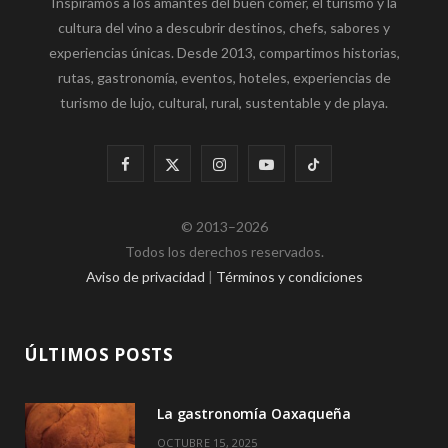
Inspiramos a los amantes del buen comer, el turismo y la
cultura del vino a descubrir destinos, chefs, sabores y
experiencias únicas. Desde 2013, compartimos historias,
rutas, gastronomía, eventos, hoteles, experiencias de
turismo de lujo, cultural, rural, sustentable y de playa.
F
X
I
Y
T
a
(
n
o
i
© 2013–2026
c
T
s
u
k
Todos los derechos reservados.
e
w
t
T
T
Aviso de privacidad
|
Términos y condiciones
b
i
a
u
o
o
t
g
b
k
ÚLTIMOS POSTS
o
t
r
e
La gastronomía Oaxaqueña
k
e
a
OCTUBRE 15, 2025