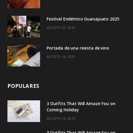
r
m
)
Festival Endémico Guanajuato 2025
AGOSTO 22, 2025
Portada de una revista de vino
AGOSTO 19, 2025
POPULARES
3 Outfits That Will Amaze You on
Coming Holiday
AGOSTO 14, 2016
3 Outfits That Will Amaze You on