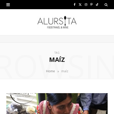
F
X
I
P
T
a
(
n
i
i
c
T
s
n
k
e
w
t
t
T
b
i
a
e
o
ROWSI
o
t
g
r
k
TAG
MAÍZ
o
t
r
e
k
e
a
s
»
Home
maíz
r
m
t
)