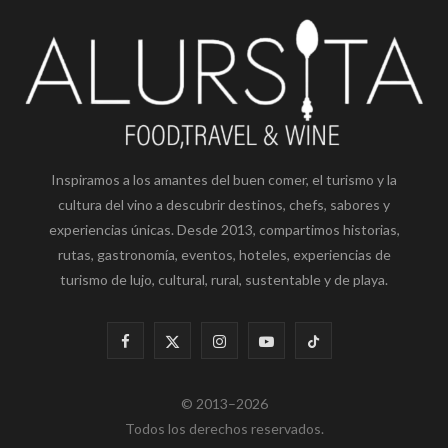
Inspiramos a los amantes del buen comer, el turismo y la
cultura del vino a descubrir destinos, chefs, sabores y
experiencias únicas. Desde 2013, compartimos historias,
rutas, gastronomía, eventos, hoteles, experiencias de
turismo de lujo, cultural, rural, sustentable y de playa.
F
X
I
Y
T
a
(
n
o
i
© 2013–2026
c
T
s
u
k
Todos los derechos reservados.