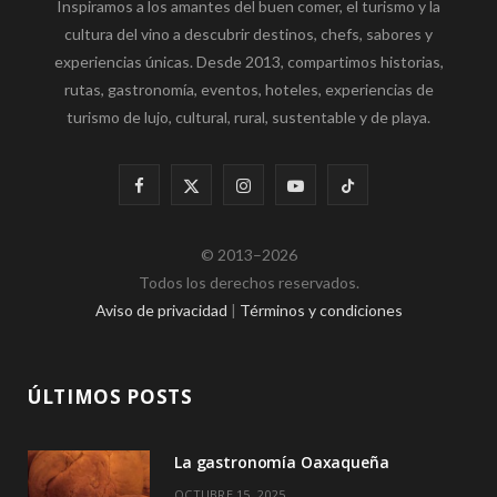
Inspiramos a los amantes del buen comer, el turismo y la
cultura del vino a descubrir destinos, chefs, sabores y
experiencias únicas. Desde 2013, compartimos historias,
rutas, gastronomía, eventos, hoteles, experiencias de
turismo de lujo, cultural, rural, sustentable y de playa.
F
X
I
Y
T
a
(
n
o
i
© 2013–2026
c
T
s
u
k
Todos los derechos reservados.
e
w
t
T
T
Aviso de privacidad
|
Términos y condiciones
b
i
a
u
o
o
t
g
b
k
ÚLTIMOS POSTS
o
t
r
e
La gastronomía Oaxaqueña
k
e
a
OCTUBRE 15, 2025