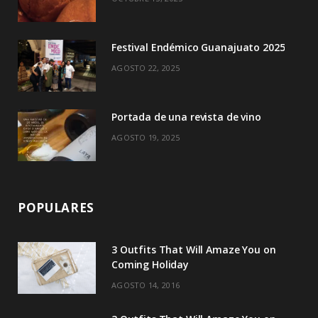
r
m
)
Festival Endémico Guanajuato 2025
AGOSTO 22, 2025
Portada de una revista de vino
AGOSTO 19, 2025
POPULARES
3 Outfits That Will Amaze You on
Coming Holiday
AGOSTO 14, 2016