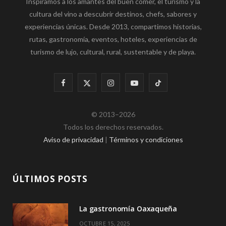
Inspiramos a los amantes del buen comer, el turismo y la
cultura del vino a descubrir destinos, chefs, sabores y
experiencias únicas. Desde 2013, compartimos historias,
rutas, gastronomía, eventos, hoteles, experiencias de
turismo de lujo, cultural, rural, sustentable y de playa.
F
X
I
Y
T
a
(
n
o
i
© 2013–2026
c
T
s
u
k
Todos los derechos reservados.
e
w
t
T
T
Aviso de privacidad
|
Términos y condiciones
b
i
a
u
o
o
t
g
b
k
ÚLTIMOS POSTS
o
t
r
e
La gastronomía Oaxaqueña
k
e
a
OCTUBRE 15, 2025