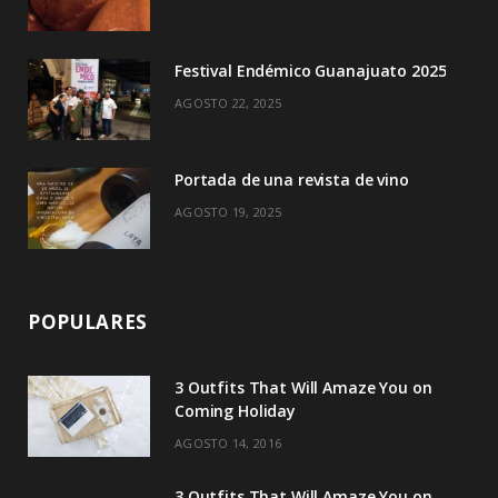
r
m
)
Festival Endémico Guanajuato 2025
AGOSTO 22, 2025
Portada de una revista de vino
AGOSTO 19, 2025
POPULARES
3 Outfits That Will Amaze You on
Coming Holiday
AGOSTO 14, 2016
3 Outfits That Will Amaze You on