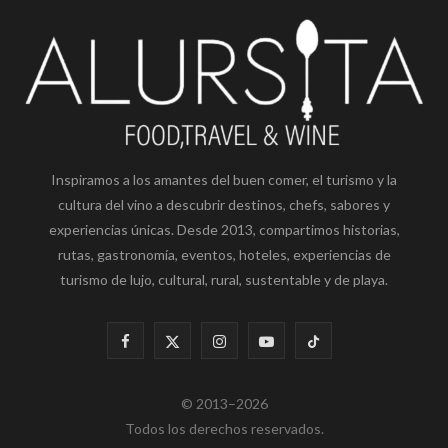
Inspiramos a los amantes del buen comer, el turismo y la
cultura del vino a descubrir destinos, chefs, sabores y
experiencias únicas. Desde 2013, compartimos historias,
rutas, gastronomía, eventos, hoteles, experiencias de
turismo de lujo, cultural, rural, sustentable y de playa.
F
X
I
Y
T
a
(
n
o
i
© 2013–2026
c
T
s
u
k
Todos los derechos reservados.