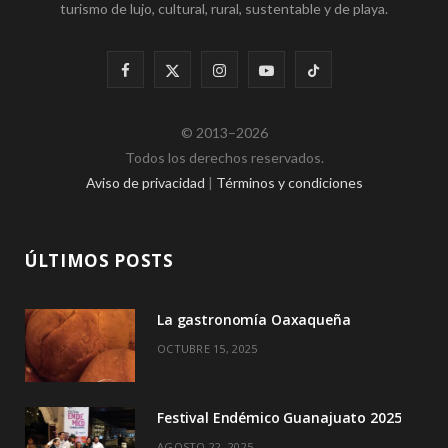
turismo de lujo, cultural, rural, sustentable y de playa.
F
X
I
Y
T
a
(
n
o
i
© 2013–2026
c
T
s
u
k
Todos los derechos reservados.
e
w
t
T
T
Aviso de privacidad
|
Términos y condiciones
b
i
a
u
o
o
t
g
b
k
ÚLTIMOS POSTS
o
t
r
e
La gastronomía Oaxaqueña
k
e
a
OCTUBRE 15, 2025
r
m
)
Festival Endémico Guanajuato 2025
AGOSTO 22, 2025