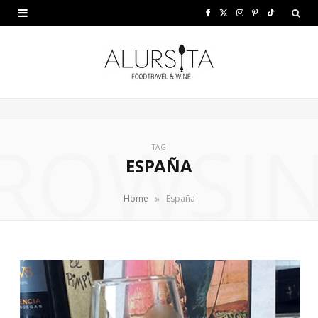
F
X
I
P
T
a
(
n
i
i
c
T
s
n
k
e
w
t
t
T
b
i
a
e
o
ROWSI
o
t
g
r
k
TAG
ESPAÑA
o
t
r
e
k
e
a
s
»
Home
España
r
m
t
)